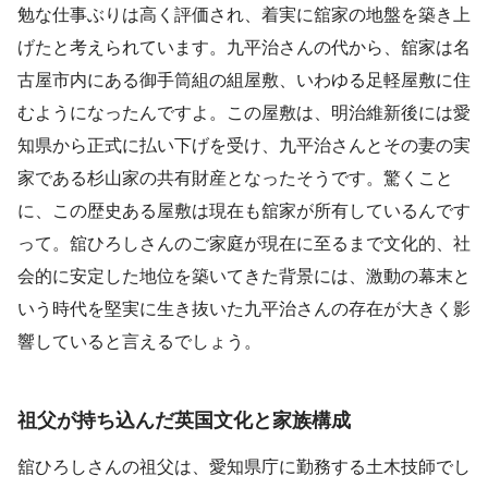
勉な仕事ぶりは高く評価され、着実に舘家の地盤を築き上
げたと考えられています。九平治さんの代から、舘家は名
古屋市内にある御手筒組の組屋敷、いわゆる足軽屋敷に住
むようになったんですよ。この屋敷は、明治維新後には愛
知県から正式に払い下げを受け、九平治さんとその妻の実
家である杉山家の共有財産となったそうです。驚くこと
に、この歴史ある屋敷は現在も舘家が所有しているんです
って。舘ひろしさんのご家庭が現在に至るまで文化的、社
会的に安定した地位を築いてきた背景には、激動の幕末と
いう時代を堅実に生き抜いた九平治さんの存在が大きく影
響していると言えるでしょう。
祖父が持ち込んだ英国文化と家族構成
舘ひろしさんの祖父は、愛知県庁に勤務する土木技師でし