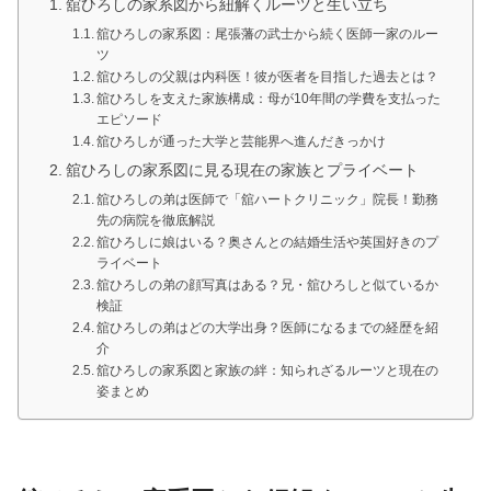
舘ひろしの家系図から紐解くルーツと生い立ち
舘ひろしの家系図：尾張藩の武士から続く医師一家のルー
ツ
舘ひろしの父親は内科医！彼が医者を目指した過去とは？
舘ひろしを支えた家族構成：母が10年間の学費を支払った
エピソード
舘ひろしが通った大学と芸能界へ進んだきっかけ
舘ひろしの家系図に見る現在の家族とプライベート
舘ひろしの弟は医師で「舘ハートクリニック」院長！勤務
先の病院を徹底解説
舘ひろしに娘はいる？奥さんとの結婚生活や英国好きのプ
ライベート
舘ひろしの弟の顔写真はある？兄・舘ひろしと似ているか
検証
舘ひろしの弟はどの大学出身？医師になるまでの経歴を紹
介
舘ひろしの家系図と家族の絆：知られざるルーツと現在の
姿まとめ