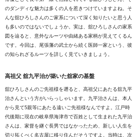
のダンディな魅力は多くの人を惹きつけていますよね。そ
んな舘ひろしさんのご家系について深く知りたいと思う人
も多いのではないでしょうか。実は、舘ひろしさんの家系
図を辿ると、意外なルーツや由緒ある家柄が見えてくるん
です。今回は、尾張藩の武士から続く医師一家という、彼
の知られざるルーツを詳しく見ていきましょう。
高祖父 舘九平治が築いた舘家の基盤
舘ひろしさんのご先祖様を遡ると、高祖父にあたる舘九平
治さんという方がいらっしゃいます。九平治さんは、本人
から見て5親等にあたる遠いご先祖様なんですよ。江戸時
代後期に現在の岐阜県海津市で百姓として生まれた九平治
さんは、家督を継ぐ長男ではなかったため、新しい人生を
切り拓くべく名古屋に移り住んだそうですよ。当時は、次