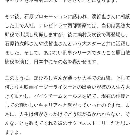
キャリアを本格的にスタートさせることになります。
その後、石原プロモーションに誘われ、渡哲也さんに相談
した上で入社。テレビドラマ西部警察では、当初は巽総太
郎役で出演し殉職しますが、後に鳩村英次役で再登場し、
石原裕次郎さんや渡哲也さんという大スターと共に活躍し
ました。そして、あぶない刑事シリーズでタカこと鷹山敏
樹役を演じ、日本中にその名を轟かせます。
このように、舘ひろしさんが通った大学での経験、そして
何よりも映画イージーライダーとの出会いが彼の人生を大
きく動かし、バイクチームクールスを経て、現在の俳優と
しての輝かしいキャリアへと繋がっていったのですね。ま
さに、人生は何がきっかけでどう転がるかわからない、そ
んなことを教えてくれる彼のサクセスストーリーだと思い
ますよ。