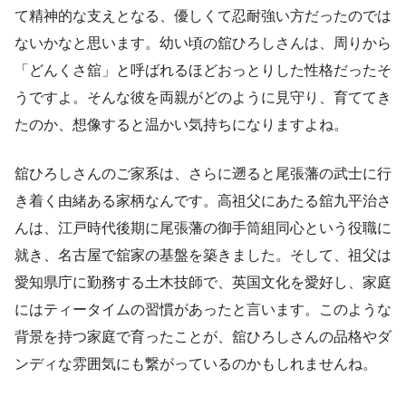
て精神的な支えとなる、優しくて忍耐強い方だったのでは
ないかなと思います。幼い頃の舘ひろしさんは、周りから
「どんくさ舘」と呼ばれるほどおっとりした性格だったそ
うですよ。そんな彼を両親がどのように見守り、育ててき
たのか、想像すると温かい気持ちになりますよね。
舘ひろしさんのご家系は、さらに遡ると尾張藩の武士に行
き着く由緒ある家柄なんです。高祖父にあたる舘九平治さ
んは、江戸時代後期に尾張藩の御手筒組同心という役職に
就き、名古屋で舘家の基盤を築きました。そして、祖父は
愛知県庁に勤務する土木技師で、英国文化を愛好し、家庭
にはティータイムの習慣があったと言います。このような
背景を持つ家庭で育ったことが、舘ひろしさんの品格やダ
ンディな雰囲気にも繋がっているのかもしれませんね。