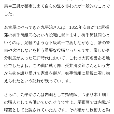
男や三男が都市に出て自らの道を歩むのが一般的なことで
した。
名古屋にやってきた九平治さんは、1855年安政2年に尾張
藩の御手筒組同心という役職に就きます。御手筒組同心と
いうのは、足軽のような下級武士でありながらも、藩の警
備や火消しなどを担う重要な役職だったんです。厳しい身
分制度があった江戸時代において、これは大変名誉ある地
位でしたよね。この職に就く際、受井清次郎さんという方
から株を譲り受けて家督を継ぎ、御手筒組に新規に召し抱
えられたという記録が残っています。
さらに、九平治さんは内職として指物師、つまり木工細工
の職人としても働いていたそうですよ。尾張藩では内職が
職芸として公認されていたんです。その確かな技術力と勤