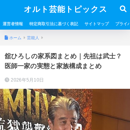
オルト芸能トピックス
運営者情報
特定商取引法に基づく表記
サイトマップ
プライ
ホーム
芸能人
舘ひろしの家系図まとめ｜先祖は武士？
医師一家の実態と家族構成まとめ
2026年5月10日