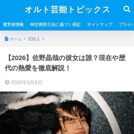
オルト芸能トピックス
運営者情報
特定商取引法に基づく表記
サイトマップ
プライ
ホーム
芸能人
【2026】佐野晶哉の彼女は誰？現在や歴
代の熱愛を徹底解説！
2026年5月8日