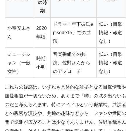
の時
期
ドラマ「年下彼氏e
低い（目撃
小室安未さ
2020
pisode15」での共
情報・報道
ん
年頃
演
なし）
ミュージシ
音楽番組での共
低い（目撃
時期
ャン（一般
演、佐野さんから
情報・報道
不明
女性）
のアプローチ
なし）
これらの疑惑は、いずれも具体的な証拠となる目撃情報や
熱愛報道が一切ないため、あくまで「噂」の域を出ないも
のだと考えられます。特にアイドルという職業柄、共演者
との親密な演技や、共通の趣味などから、ファンや世間の
間で憶測が広がることは少なくありません。佐野晶哉さん
の場合も、そうした背景から噂が独り歩きしてしまった可