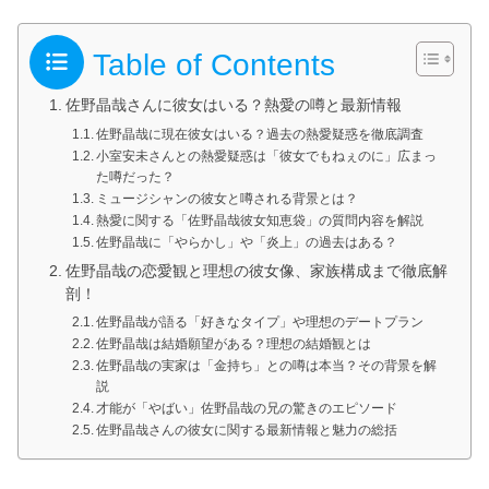
Table of Contents
佐野晶哉さんに彼女はいる？熱愛の噂と最新情報
佐野晶哉に現在彼女はいる？過去の熱愛疑惑を徹底調査
小室安未さんとの熱愛疑惑は「彼女でもねぇのに」広まっ
た噂だった？
ミュージシャンの彼女と噂される背景とは？
熱愛に関する「佐野晶哉彼女知恵袋」の質問内容を解説
佐野晶哉に「やらかし」や「炎上」の過去はある？
佐野晶哉の恋愛観と理想の彼女像、家族構成まで徹底解
剖！
佐野晶哉が語る「好きなタイプ」や理想のデートプラン
佐野晶哉は結婚願望がある？理想の結婚観とは
佐野晶哉の実家は「金持ち」との噂は本当？その背景を解
説
才能が「やばい」佐野晶哉の兄の驚きのエピソード
佐野晶哉さんの彼女に関する最新情報と魅力の総括