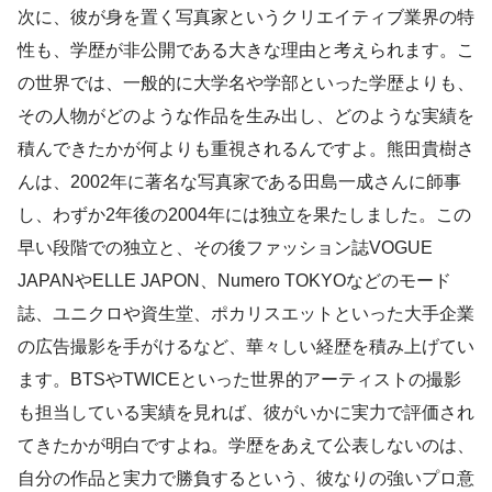
次に、彼が身を置く写真家というクリエイティブ業界の特
性も、学歴が非公開である大きな理由と考えられます。こ
の世界では、一般的に大学名や学部といった学歴よりも、
その人物がどのような作品を生み出し、どのような実績を
積んできたかが何よりも重視されるんですよ。熊田貴樹さ
んは、2002年に著名な写真家である田島一成さんに師事
し、わずか2年後の2004年には独立を果たしました。この
早い段階での独立と、その後ファッション誌VOGUE
JAPANやELLE JAPON、Numero TOKYOなどのモード
誌、ユニクロや資生堂、ポカリスエットといった大手企業
の広告撮影を手がけるなど、華々しい経歴を積み上げてい
ます。BTSやTWICEといった世界的アーティストの撮影
も担当している実績を見れば、彼がいかに実力で評価され
てきたかが明白ですよね。学歴をあえて公表しないのは、
自分の作品と実力で勝負するという、彼なりの強いプロ意