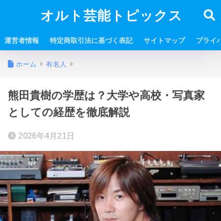
オルト芸能トピックス
運営者情報
特定商取引法に基づく表記
サイトマップ
プライ
ホーム
有名人
熊田貴樹の学歴は？大学や高校・写真家
としての経歴を徹底解説
2026年4月21日