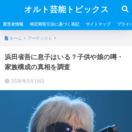
オルト芸能トピックス
運営者情報
特定商取引法に基づく表記
サイトマップ
プライ
ホーム
アーティスト
浜田省吾に息子はいる？子供や娘の噂・
家族構成の真相を調査
2026年5月18日