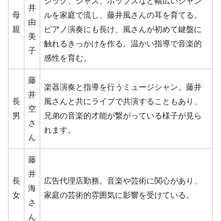
シック、ジャズ、ポップスなど幅広いジャン
井
母
ルを家庭で流し、藤井風さんの耳を育てる。
由
親
ピアノ演奏にも長け、風さんが初めて鍵盤に
美
触れるきっかけを作る。温かい指導で音楽的
子
感性を育む。
藤
楽器演奏と指導を行うミュージシャン。藤井
井
長
風さんと共にライブで共演することもあり、
空
男
兄弟の音楽的才能が繋がっている様子が見ら
さ
れます。
ん
藤
井
長
広告代理店勤務。音楽や芸術に関心があり、
海
女
家庭の芸術的雰囲気に影響を受けている。
さ
ん