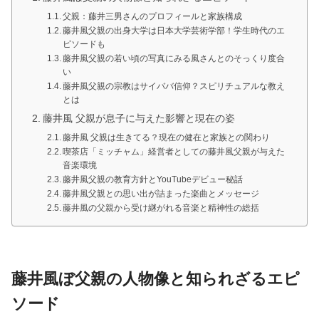
父親：藤井三男さんのプロフィールと家族構成
藤井風父親の出身大学は日本大学芸術学部！学生時代のエ
ピソードも
藤井風父親の若い頃の写真にみる風さんとのそっくり度合
い
藤井風父親の宗教はサイババ信仰？スピリチュアルな教え
とは
藤井風 父親が息子に与えた影響と現在の姿
藤井風 父親は生きてる？現在の健在と家族との関わり
喫茶店「ミッチャム」経営者としての藤井風父親が与えた
音楽環境
藤井風父親の教育方針とYouTubeデビュー秘話
藤井風父親との思い出が詰まった楽曲とメッセージ
藤井風の父親から受け継がれる音楽と精神性の総括
藤井風ぼ父親の人物像と知られざるエピ
ソード