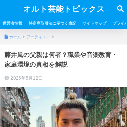
オルト芸能トピックス
運営者情報
特定商取引法に基づく表記
サイトマップ
プライ
ホーム
アーティスト
藤井風の父親は何者？職業や音楽教育・
家庭環境の真相を解説
2026年5月12日