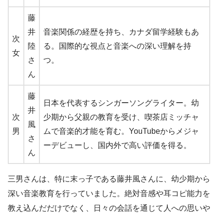
藤
井
音楽関係の経歴を持ち、カナダ留学経験もあ
次
陸
る。国際的な視点と音楽への深い理解を持
女
さ
つ。
ん
藤
日本を代表するシンガーソングライター。幼
井
次
少期から父親の教育を受け、喫茶店ミッチャ
風
男
ムで音楽的才能を育む。YouTubeからメジャ
さ
ーデビューし、国内外で高い評価を得る。
ん
三男さんは、特に末っ子である藤井風さんに、幼少期から
深い音楽教育を行っていました。絶対音感や耳コピ能力を
教え込んだだけでなく、日々の会話を通じて人への思いや