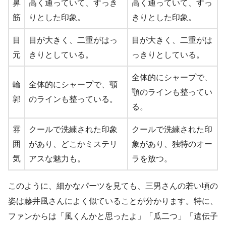
鼻
高く通っていて、すっき
高く通っていて、すっ
筋
りとした印象。
きりとした印象。
目
目が大きく、二重がはっ
目が大きく、二重がは
元
きりとしている。
っきりとしている。
全体的にシャープで、
輪
全体的にシャープで、顎
顎のラインも整ってい
郭
のラインも整っている。
る。
雰
クールで洗練された印象
クールで洗練された印
囲
があり、どこかミステリ
象があり、独特のオー
気
アスな魅力も。
ラを放つ。
このように、細かなパーツを見ても、三男さんの若い頃の
姿は藤井風さんによく似ていることが分かります。特に、
ファンからは「風くんかと思ったよ」「瓜二つ」「遺伝子