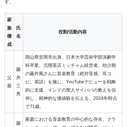
す。
家
族
氏
役割/活動内容
構
名
成
岡山県笠岡市出身。日本大学芸術学部演劇学
科卒業。元喫茶店ミッチャム経営者。幼少期
藤
の藤井風さんに音楽教育（絶対音感、耳コ
父
井
ピ、英語）を施し、YouTubeデビューを戦略
親
三
的に支援。インドの聖人サイババの教えを信
男
仰し、精神的な価値観を伝える。2024年時点
で71歳。
家庭における音楽教育の中心的な存在。クラ
藤