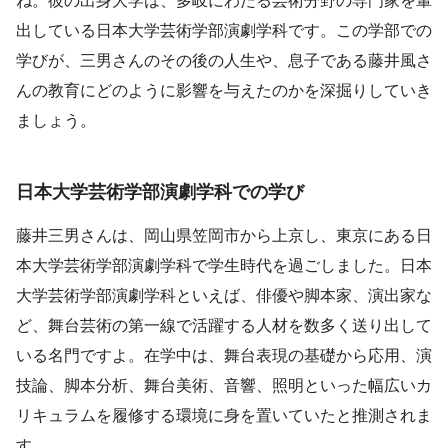
ね。彼の出身大学は、多岐にわたる芸術分野の専門家を輩
出している日本大学芸術学部演劇学科です。この学部での
学びが、三男さんのその後の人生や、息子である藤井風さ
んの教育にどのように影響を与えたのかを深掘りしていき
ましょう。
日本大学芸術学部演劇学科での学び
藤井三男さんは、岡山県笠岡市から上京し、東京にある日
本大学芸術学部演劇学科で学生時代を過ごしました。日本
大学芸術学部演劇学科といえば、俳優や脚本家、演出家な
ど、舞台芸術の第一線で活躍する人材を数多く送り出して
いる名門ですよ。在学中は、舞台表現の基礎から応用、演
技論、脚本分析、舞台美術、音響、照明といった幅広いカ
リキュラムを履修する環境に身を置いていたと推測されま
す。