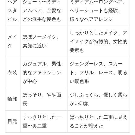
ヘア
ショート〜ミディ
ミディアム〜ロングヘア、
スタ
アムヘア、金髪な
ベリーショートも経験、
イル
どの派手な髪色も
様々なヘアアレンジ
しっかりとしたメイク、ア
メイ
ほぼノーメイク、
イメイクが特徴的、女性的
ク
素顔に近い
要素も
カジュアル、男性
ジェンダーレス、スカー
衣装
的なファッション
ト、フリル、レース、明る
が中心
い暖色系
ほっそり、やや面
少しふっくら、優しく柔ら
輪郭
長
かい印象
すっきりとした一
ぱっちりとした二重に見え
目元
重〜奥二重
ることが増えた