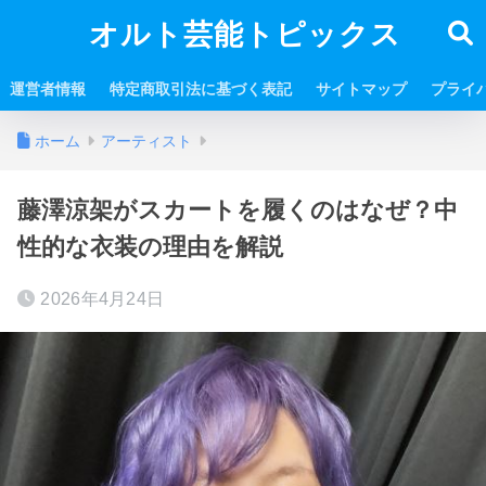
オルト芸能トピックス
運営者情報
特定商取引法に基づく表記
サイトマップ
プライ
ホーム
アーティスト
藤澤涼架がスカートを履くのはなぜ？中
性的な衣装の理由を解説
2026年4月24日