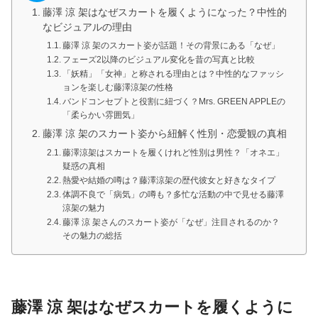
藤澤 涼 架はなぜスカートを履くようになった？中性的
なビジュアルの理由
藤澤 涼 架のスカート姿が話題！その背景にある「なぜ」
フェーズ2以降のビジュアル変化を昔の写真と比較
「妖精」「女神」と称される理由とは？中性的なファッシ
ョンを楽しむ藤澤涼架の性格
バンドコンセプトと役割に紐づく？Mrs. GREEN APPLEの
「柔らかい雰囲気」
藤澤 涼 架のスカート姿から紐解く性別・恋愛観の真相
藤澤涼架はスカートを履くけれど性別は男性？「オネエ」
疑惑の真相
熱愛や結婚の噂は？藤澤涼架の歴代彼女と好きなタイプ
体調不良で「病気」の噂も？多忙な活動の中で見せる藤澤
涼架の魅力
藤澤 涼 架さんのスカート姿が「なぜ」注目されるのか？
その魅力の総括
藤澤 涼 架はなぜスカートを履くように