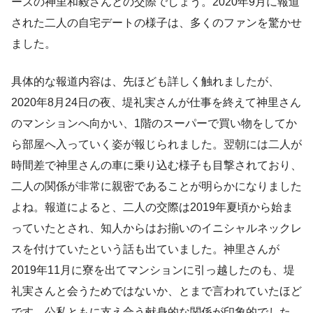
ーズの神里和毅さんとの交際でしょう。2020年9月に報道
された二人の自宅デートの様子は、多くのファンを驚かせ
ました。
具体的な報道内容は、先ほども詳しく触れましたが、
2020年8月24日の夜、堤礼実さんが仕事を終えて神里さん
のマンションへ向かい、1階のスーパーで買い物をしてか
ら部屋へ入っていく姿が報じられました。翌朝には二人が
時間差で神里さんの車に乗り込む様子も目撃されており、
二人の関係が非常に親密であることが明らかになりました
よね。報道によると、二人の交際は2019年夏頃から始ま
っていたとされ、知人からはお揃いのイニシャルネックレ
スを付けていたという話も出ていました。神里さんが
2019年11月に寮を出てマンションに引っ越したのも、堤
礼実さんと会うためではないか、とまで言われていたほど
です。公私ともに支え合う献身的な関係が印象的でした。