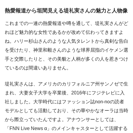
熱愛報道から垣間見える堤礼実さんの魅力と人物像
これまでの一連の熱愛報道や噂を通して、堤礼実さんがど
れほど魅力的な女性であるかが改めて伝わってきますよ
ね。ハリー杉山さんのような人気タレントから真剣な告白
を受けたり、神里和毅さんのような球界屈指のイケメン選
手と交際したりと、その美貌と人柄が多くの人を惹きつけ
ているのは間違いありません。
堤礼実さんは、アメリカのカリフォルニア州サンノゼで生
まれ、大妻女子大学を卒業後、2016年にフジテレビに入
社しました。大学時代にはファッション誌non-noの読者
モデルとしても活動しており、その華やかなオーラは当時
から際立っていたんですよ。アナウンサーとしては、
「FNN Live News α」のメインキャスターとして活躍する