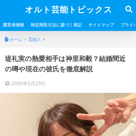
オルト芸能トピックス
運営者情報
特定商取引法に基づく表記
サイトマップ
プライ
ホーム
芸能人
堤礼実の熱愛相手は神里和毅？結婚間近
の噂や現在の彼氏を徹底解説
2026年5月29日