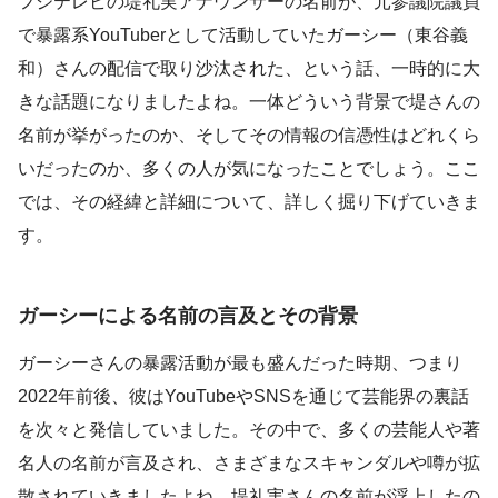
フジテレビの堤礼実アナウンサーの名前が、元参議院議員
で暴露系YouTuberとして活動していたガーシー（東谷義
和）さんの配信で取り沙汰された、という話、一時的に大
きな話題になりましたよね。一体どういう背景で堤さんの
名前が挙がったのか、そしてその情報の信憑性はどれくら
いだったのか、多くの人が気になったことでしょう。ここ
では、その経緯と詳細について、詳しく掘り下げていきま
す。
ガーシーによる名前の言及とその背景
ガーシーさんの暴露活動が最も盛んだった時期、つまり
2022年前後、彼はYouTubeやSNSを通じて芸能界の裏話
を次々と発信していました。その中で、多くの芸能人や著
名人の名前が言及され、さまざまなスキャンダルや噂が拡
散されていきましたよね。堤礼実さんの名前が浮上したの