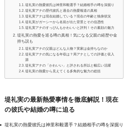
堤礼実の熱愛彼氏は神里和毅選手？結婚相手の噂を深掘り
堤礼実アナの歴代彼氏と過去の熱愛報道の真相
堤礼実アナは現在結婚している？現在の年齢と独身状況
堤礼実がガーシーから名前が出た背景とその信憑性
堤礼実アナのすっぴんもかわいいと評判！その素顔の魅力
堤礼実の熱愛を巡る噂の真相！気になる父親の経歴や金
持ち説も
堤礼実アナの父親はどんな人物？実家は金持ちなのか
堤礼実アナの気になる年収は？局アナとしての評価と収入
源
堤礼実アナの「かわいい」と評される所以と幅広い活躍
堤礼実の熱愛から見えてくる多角的な魅力の総括
堤礼実の最新熱愛事情を徹底解説！現在
の彼氏や結婚の噂に迫る
堤礼実の熱愛彼氏は神里和毅選手？結婚相手の噂を深掘り