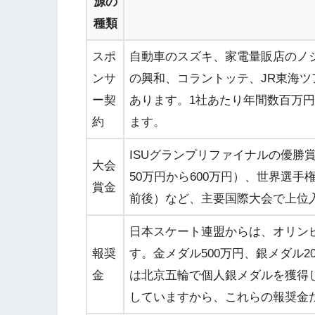
源の
種類
スポ
自動車のスズキ、家電量販店のノ
ンサ
の興和、コラントッテ、JR東海
ー契
あります。1社あたり年間数百万
約
ます。
ISUグランプリファイナルの優勝賞
大会
50万円から600万円）、世界選手
賞金
前後）など、主要国際大会で上位
日本スケート連盟からは、オリン
報奨
す。金メダル500万円、銀メダル2
金
は北京五輪で個人銀メダルを獲得
していますから、これらの報奨金